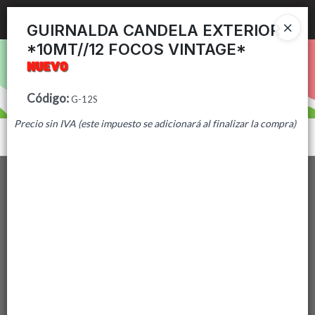
Ingresar a la Tienda
GUIRNALDA CANDELA EXTERIOR
*10MT//12 FOCOS VINTAGE*
PUNTOS DE VENTA
CÓMO COMPRAR
Código
:
G-12S
Precio sin IVA (este impuesto se adicionará al finalizar la compra)
CONTACTO
Menú
Lista vacía