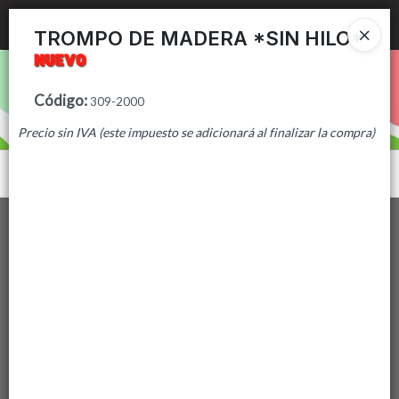
Ingresar a la Tienda
TROMPO DE MADERA *SIN HILO*
PUNTOS DE VENTA
Código
:
309-2000
CÓMO COMPRAR
Precio sin IVA (este impuesto se adicionará al finalizar la compra)
CONTACTO
Menú
Lista vacía