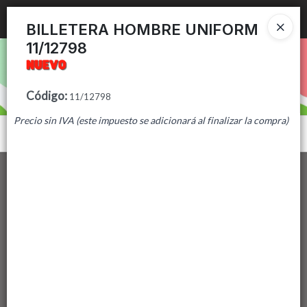
Ingresar a la Tienda
BILLETERA HOMBRE UNIFORM
11/12798
PUNTOS DE VENTA
CÓMO COMPRAR
Código
:
11/12798
Precio sin IVA (este impuesto se adicionará al finalizar la compra)
CONTACTO
Menú
Lista vacía