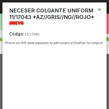
Ingresar a la Tienda
NECESER COLGANTE UNIFORM
11/17043 *AZ//GRIS//NG//ROJO*
PUNTOS DE VENTA
CÓMO COMPRAR
Código
:
11/17043
Precio sin IVA (este impuesto se adicionará al finalizar la compra)
CONTACTO
Menú
Lista vacía