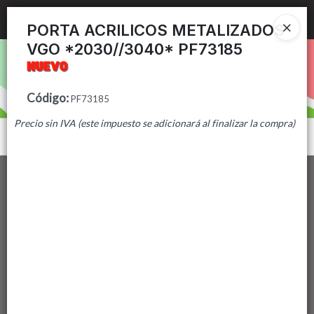
Ingresar a la Tienda
PORTA ACRILICOS METALIZADOS
VGO *2030//3040* PF73185
PUNTOS DE VENTA
CÓMO COMPRAR
Código
:
PF73185
Precio sin IVA (este impuesto se adicionará al finalizar la compra)
CONTACTO
Menú
Lista vacía