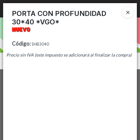
Ingresar a la Tienda
PORTA CON PROFUNDIDAD
30*40 *VGO*
PUNTOS DE VENTA
CÓMO COMPRAR
Código
:
SHB3040
Precio sin IVA (este impuesto se adicionará al finalizar la compra)
CONTACTO
Menú
Lista vacía