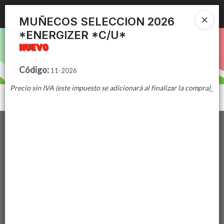
Ingresar a la Tienda
MUÑECOS SELECCION 2026
*ENERGIZER *C/U*
PUNTOS DE VENTA
CÓMO COMPRAR
Código
:
11-2026
Precio sin IVA (este impuesto se adicionará al finalizar la compra)
_
CONTACTO
Menú
Lista vacía