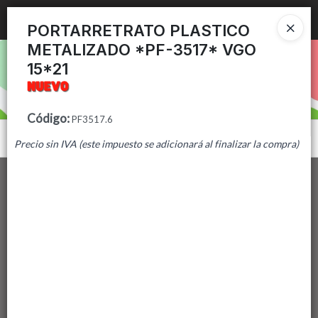
Ingresar a la Tienda
PORTARRETRATO PLASTICO
METALIZADO *PF-3517* VGO
PUNTOS DE VENTA
15*21
CÓMO COMPRAR
Código
:
PF3517.6
CONTACTO
Menú
Precio sin IVA (este impuesto se adicionará al finalizar la compra)
Lista vacía