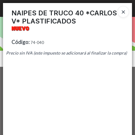
Ingresar a la Tienda
NAIPES DE TRUCO 40 *CARLOS
V* PLASTIFICADOS
PUNTOS DE VENTA
CÓMO COMPRAR
Código
:
74-040
Precio sin IVA (este impuesto se adicionará al finalizar la compra)
CONTACTO
Menú
Lista vacía