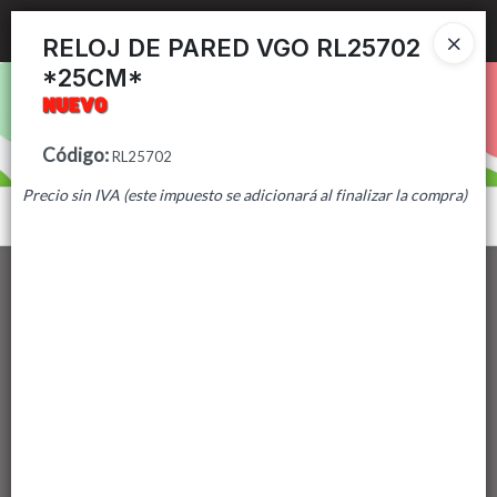
Ingresar a la Tienda
RELOJ DE PARED VGO RL25702
*25CM*
PUNTOS DE VENTA
CÓMO COMPRAR
Código
:
RL25702
Precio sin IVA (este impuesto se adicionará al finalizar la compra)
CONTACTO
Menú
Lista vacía