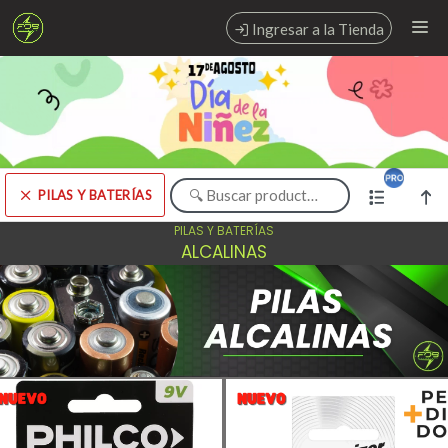
Comprá online productos de PILAS Y BATERÍAS en FOB MAYORISTA
Ingresar a la Tienda
PUNTOS DE VENTA
CÓMO COMPRAR
CONTACTO
PILAS Y BATERÍAS
PILAS Y BATERÍAS
Comprá online productos de PILAS Y BATERÍAS en FOB MAYORISTA
ALCALINAS