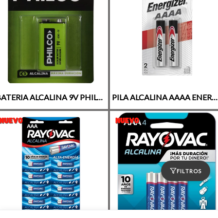
BATERIA ALCALINA 9V PHILCO x1
PILA ALCALINA AAAA ENERGIZER BLISTER X2 (E96)
FILTROS
17% OFF
6% OFF