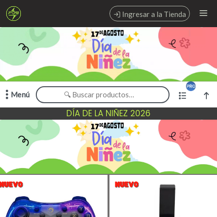
Comprá online productos de en FOB MAYORISTA
Ingresar a la Tienda
PUNTOS DE VENTA
CÓMO COMPRAR
CONTACTO
Menú
DÍA DE LA NIÑEZ 2026
Comprá online productos de en FOB MAYORISTA