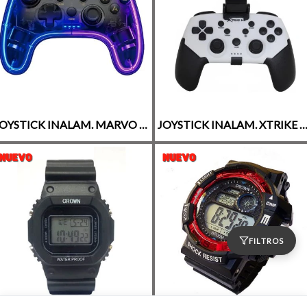
JOYSTICK INALAM. MARVO *AOS//IOS//PC//PS3//PS4//NES* GT-88
JOYSTICK INALAM. XTRIKE ME *AOS//IOS//PC//PS3//PS4//NES*
FILTROS